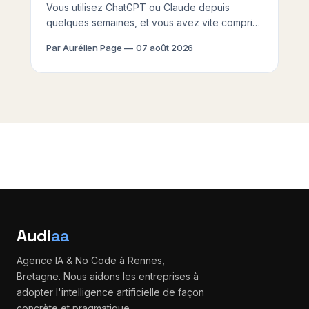
Vous utilisez ChatGPT ou Claude depuis
quelques semaines, et vous avez vite compris
la limite : l'IA ne sait rien de vos clients, de vos
Par Aurélien Page
07 août 2026
commandes en cours, de votre CRM ou de
votre planning du moment. Elle répond dans le
vide. Le MCP protocole IA explication que vous
Audi
aa
Agence IA & No Code à Rennes,
Bretagne. Nous aidons les entreprises à
adopter l'intelligence artificielle de façon
concrète et pragmatique.