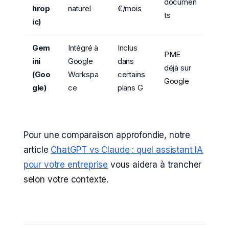
documen
hrop
naturel
€/mois
ts
ic)
Gem
Intégré à
Inclus
PME
ini
Google
dans
déjà sur
(Goo
Workspa
certains
Google
gle)
ce
plans G
Pour une comparaison approfondie, notre
article
ChatGPT vs Claude : quel assistant IA
pour votre entreprise
vous aidera à trancher
selon votre contexte.