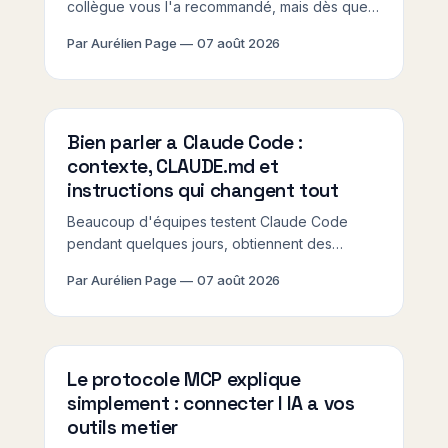
collègue vous l'a recommandé, mais dès que
quelqu'un mentionne "terminal", "ligne de
Par Aurélien Page
07 août 2026
commande" ou "npm", vous fermez
mentalement la fenêtre. Ce tutoriel pour
débuter Claude Code est fait exactement pour
vous : on
Bien parler a Claude Code :
contexte, CLAUDE.md et
instructions qui changent tout
Beaucoup d'équipes testent Claude Code
pendant quelques jours, obtiennent des
résultats en demi-teinte, et concluent que l'outil
Par Aurélien Page
07 août 2026
n'est pas fait pour elles. La réalité est souvent
plus simple : c'est le contexte fourni à l'outil qui
est insuffisant, pas l&
Le protocole MCP explique
simplement : connecter l IA a vos
outils metier