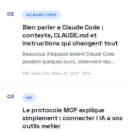
Claude Code est fait exactement pour vous : on
CLAUDE CODE
Bien parler a Claude Code :
contexte, CLAUDE.md et
instructions qui changent tout
Beaucoup d'équipes testent Claude Code
pendant quelques jours, obtiennent des
résultats en demi-teinte, et concluent que
PAR AURÉLIEN PAGE
07 AOÛT 2026
l'outil n'est pas fait pour elles. La réalité est
souvent plus simple : c'est le contexte fourni
à l'outil qui est insuffisant, pas l&
IA
Le protocole MCP explique
simplement : connecter l IA a vos
outils metier