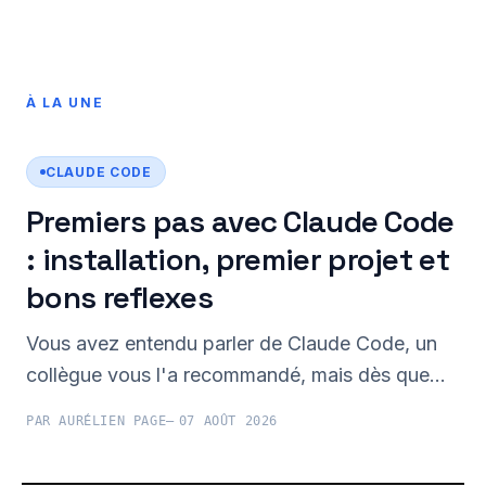
CLAUDE CODE
Premiers pas avec Claude Code
: installation, premier projet et
bons reflexes
Vous avez entendu parler de Claude Code, un
collègue vous l'a recommandé, mais dès que
quelqu'un mentionne "terminal", "ligne de
PAR AURÉLIEN PAGE
07 AOÛT 2026
commande" ou "npm", vous fermez
mentalement la fenêtre. Ce tutoriel pour débuter