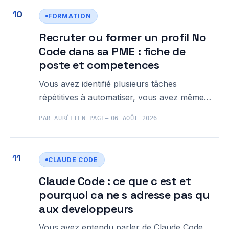
concret pour reprendre le contrôle de son
FORMATION
temps et
Recruter ou former un profil No
Code dans sa PME : fiche de
poste et competences
Vous avez identifié plusieurs tâches
répétitives à automatiser, vous avez même
testé quelques outils No Code en solo, mais
PAR AURÉLIEN PAGE
06 AOÛT 2026
vous ne savez pas comment recruter un
profil No Code dans votre PME ni s'il faut
vraiment embaucher ou plutôt former
CLAUDE CODE
quelqu'un en interne. Ce flou est
Claude Code : ce que c est et
pourquoi ca ne s adresse pas qu
aux developpeurs
Vous avez entendu parler de Claude Code