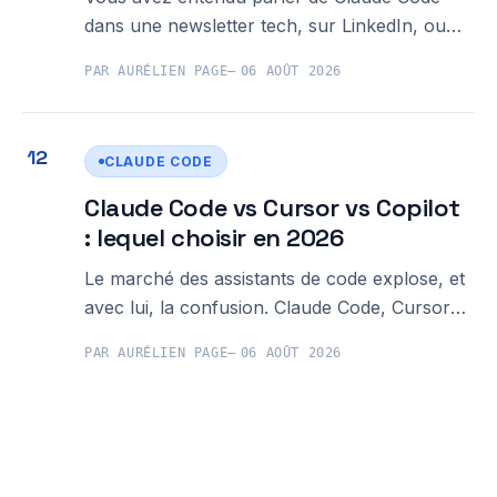
dans une newsletter tech, sur LinkedIn, ou
lors d'un événement à Rennes. Et votre
PAR AURÉLIEN PAGE
06 AOÛT 2026
premier réflexe a peut-être été : "C'est pour
les développeurs, ça ne me concerne pas."
C'est compréhensible, mais c'est
CLAUDE CODE
Claude Code vs Cursor vs Copilot
: lequel choisir en 2026
Le marché des assistants de code explose, et
avec lui, la confusion. Claude Code, Cursor
et Copilot s'arrachent les développeurs et les
PAR AURÉLIEN PAGE
06 AOÛT 2026
équipes techniques depuis deux ans, mais
choisir entre eux sans avoir les bons critères
revient à acheter une voiture en regardant
uniquement la couleur. Cet article