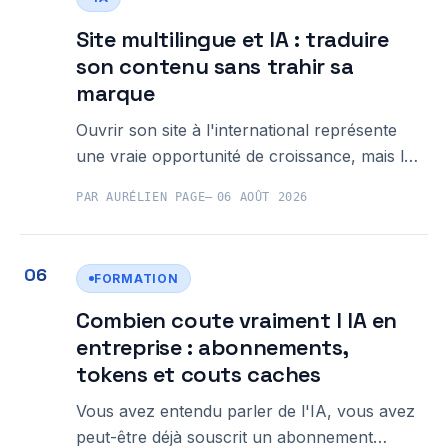
d'avoir anticipé ce qui les ferait tomber. Voici
les 7 raisons les plus fréquentes,
Site multilingue et IA : traduire
son contenu sans trahir sa
marque
Ouvrir son site à l'international représente
une vraie opportunité de croissance, mais la
question de la traduction bloque souvent les
PAR AURÉLIEN PAGE
06 AOÛT 2026
TPE/PME bretonnes dès les premières
étapes : faire appel à une agence de
traduction coûte cher, et utiliser Google
FORMATION
Translate brut expose à des contresens qui
abîment l&
Combien coute vraiment l IA en
entreprise : abonnements,
tokens et couts caches
Vous avez entendu parler de l'IA, vous avez
peut-être déjà souscrit un abonnement