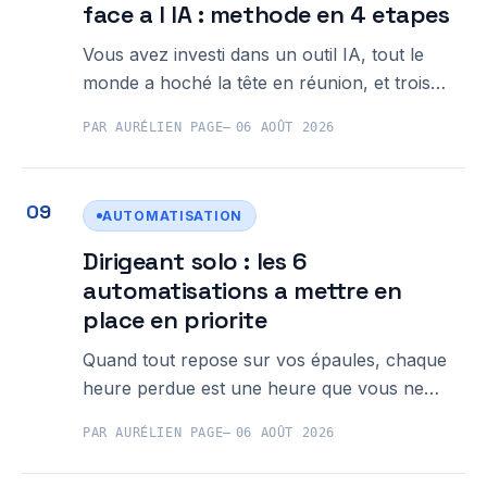
face a l IA : methode en 4 etapes
Vous avez investi dans un outil IA, tout le
monde a hoché la tête en réunion, et trois
mois plus tard l'outil dort dans un onglet que
PAR AURÉLIEN PAGE
06 AOÛT 2026
personne n'ouvre. Ce scénario, des dizaines
de TPE et PME bretonnes le vivent chaque
année. La résistance des équipes
AUTOMATISATION
Dirigeant solo : les 6
automatisations a mettre en
place en priorite
Quand tout repose sur vos épaules, chaque
heure perdue est une heure que vous ne
récupérerez pas. Pour un dirigeant solo,
PAR AURÉLIEN PAGE
06 AOÛT 2026
l'automatisation n'est pas un luxe réservé
aux grandes structures : c'est le levier le plus