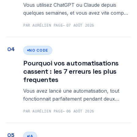
Vous utilisez ChatGPT ou Claude depuis
quelques semaines, et vous avez vite compris
la limite : l'IA ne sait rien de vos clients, de
PAR AURÉLIEN PAGE
07 AOÛT 2026
vos commandes en cours, de votre CRM ou
de votre planning du moment. Elle répond
dans le vide. Le MCP protocole IA explication
NO CODE
que vous
Pourquoi vos automatisations
cassent : les 7 erreurs les plus
frequentes
Vous avez lancé une automatisation, tout
fonctionnait parfaitement pendant deux
semaines, puis plus rien. Ce scénario, les
PAR AURÉLIEN PAGE
06 AOÛT 2026
erreurs automatisation No Code PME
l'illustrent chaque jour : des workflows
abandonnés après quelques mois, faute
IA