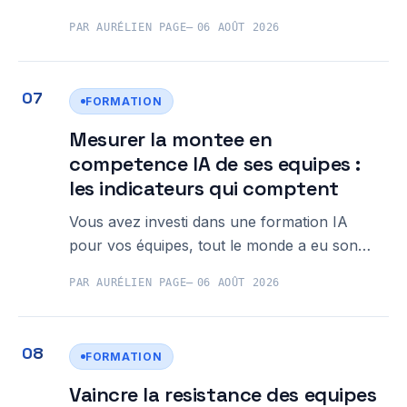
ChatGPT Plus, et pourtant la facture de fin
PAR AURÉLIEN PAGE
06 AOÛT 2026
de mois vous laisse perplexe. Le cout reel IA
entreprise budget est un sujet que peu de
prestataires abordent franchement, entre les
FORMATION
abonnements mensuels affichés, les
Mesurer la montee en
competence IA de ses equipes :
les indicateurs qui comptent
Vous avez investi dans une formation IA
pour vos équipes, tout le monde a eu son
attestation, et pourtant… rien n'a vraiment
PAR AURÉLIEN PAGE
06 AOÛT 2026
changé dans les habitudes de travail. Ce
sentiment est partagé par beaucoup de
dirigeants de TPE/PME, en Bretagne comme
FORMATION
ailleurs. Cet article vous donne les
Vaincre la resistance des equipes