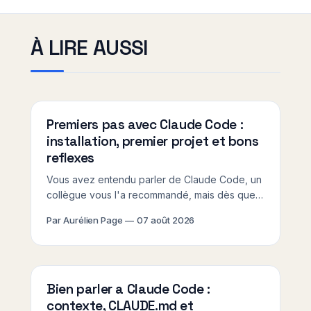
À LIRE AUSSI
Premiers pas avec Claude Code :
installation, premier projet et bons
reflexes
Vous avez entendu parler de Claude Code, un
collègue vous l'a recommandé, mais dès que
quelqu'un mentionne "terminal", "ligne de
Par Aurélien Page
07 août 2026
commande" ou "npm", vous fermez
mentalement la fenêtre. Ce tutoriel pour
débuter Claude Code est fait exactement pour
vous : on
Bien parler a Claude Code :
contexte, CLAUDE.md et