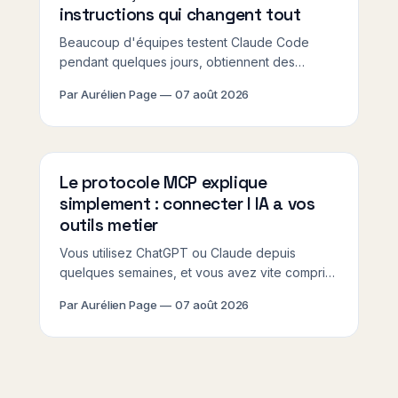
instructions qui changent tout
Beaucoup d'équipes testent Claude Code
pendant quelques jours, obtiennent des
résultats en demi-teinte, et concluent que l'outil
Par Aurélien Page
07 août 2026
n'est pas fait pour elles. La réalité est souvent
plus simple : c'est le contexte fourni à l'outil qui
est insuffisant, pas l&
Le protocole MCP explique
simplement : connecter l IA a vos
outils metier
Vous utilisez ChatGPT ou Claude depuis
quelques semaines, et vous avez vite compris
la limite : l'IA ne sait rien de vos clients, de vos
Par Aurélien Page
07 août 2026
commandes en cours, de votre CRM ou de
votre planning du moment. Elle répond dans le
vide. Le MCP protocole IA explication que vous