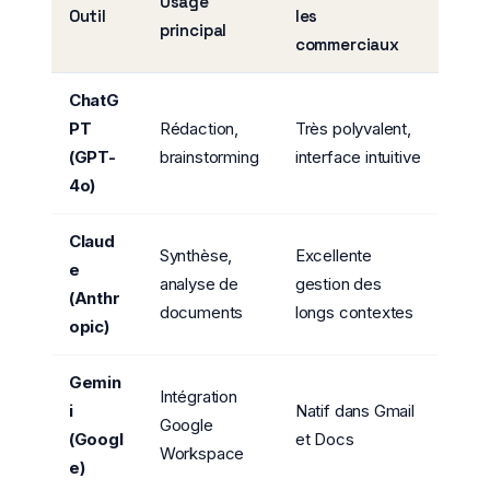
Usage
Outil
les
principal
commerciaux
ChatG
PT
Rédaction,
Très polyvalent,
(GPT-
brainstorming
interface intuitive
4o)
Claud
Synthèse,
Excellente
e
analyse de
gestion des
(Anthr
documents
longs contextes
opic)
Gemin
Intégration
i
Natif dans Gmail
Google
(Googl
et Docs
Workspace
e)