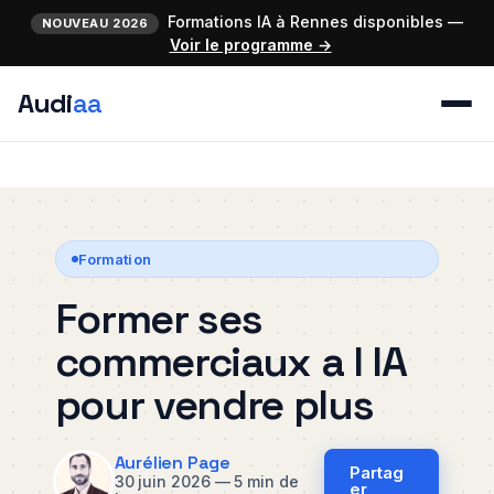
Formations IA à Rennes disponibles —
NOUVEAU 2026
Voir le programme →
Audi
aa
Formation
Former ses
commerciaux a l IA
pour vendre plus
Aurélien Page
Partag
30 juin 2026
—
5 min de
er