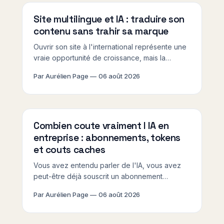
qui les ferait tomber. Voici les 7 raisons les plus
fréquentes,
Site multilingue et IA : traduire son
contenu sans trahir sa marque
Ouvrir son site à l'international représente une
vraie opportunité de croissance, mais la
question de la traduction bloque souvent les
Par Aurélien Page
06 août 2026
TPE/PME bretonnes dès les premières étapes :
faire appel à une agence de traduction coûte
cher, et utiliser Google Translate brut expose à
des contresens qui abîment l&
Combien coute vraiment l IA en
entreprise : abonnements, tokens
et couts caches
Vous avez entendu parler de l'IA, vous avez
peut-être déjà souscrit un abonnement
ChatGPT Plus, et pourtant la facture de fin de
Par Aurélien Page
06 août 2026
mois vous laisse perplexe. Le cout reel IA
entreprise budget est un sujet que peu de
prestataires abordent franchement, entre les