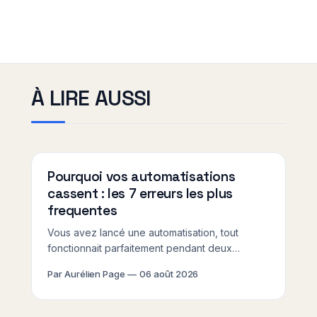
À LIRE AUSSI
Pourquoi vos automatisations
cassent : les 7 erreurs les plus
frequentes
Vous avez lancé une automatisation, tout
fonctionnait parfaitement pendant deux
semaines, puis plus rien. Ce scénario, les
Par Aurélien Page
06 août 2026
erreurs automatisation No Code PME l'illustrent
chaque jour : des workflows abandonnés
après quelques mois, faute d'avoir anticipé ce